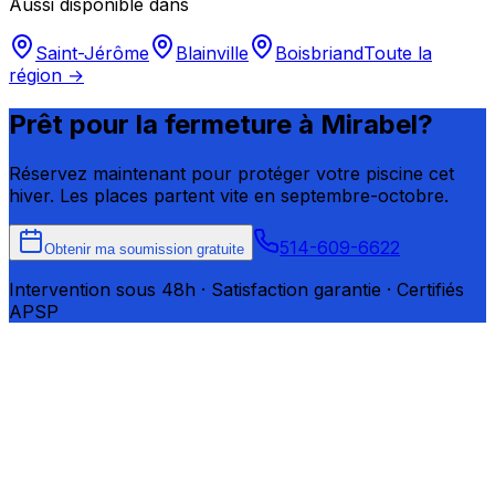
Aussi disponible dans
Saint-Jérôme
Blainville
Boisbriand
Toute la
région →
Prêt pour la fermeture à
Mirabel
?
Réservez maintenant pour protéger votre piscine cet
hiver. Les places partent vite en septembre-octobre.
514-609-6622
Obtenir ma soumission gratuite
Intervention sous 48h · Satisfaction garantie · Certifiés
APSP