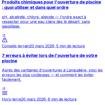
Produits chimiques pour l'ouverture de piscine
: quoi utiliser et dans quel ordre
pH, alcalinité, chlore, algicide — l'ordre exact à
respecter pour une eau claire dès le départ, sans
gaspillage.
→
Conseils terrain
20 mars 2026
·
5 min
de lecture
7 erreurs à éviter lors de l'ouverture de votre
piscine
Après des centaines d'ouvertures à Lanaudière, voici les
erreurs les plus coûteuses — et comment les éviter
facilement.
→
Hors-terre
20 mars 2026
·
6 min
de lecture