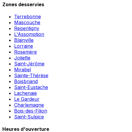
Zones desservies
Terrebonne
Mascouche
Repentigny
L'Assomption
Blainville
Lorraine
Rosemère
Joliette
Saint-Jérôme
Mirabel
Sainte-Thérèse
Boisbriand
Saint-Eustache
Lachenaie
Le Gardeur
Charlemagne
Bois-des-Filion
Saint-Sulpice
Heures d'ouverture