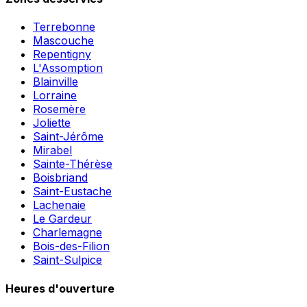
Terrebonne
Mascouche
Repentigny
L'Assomption
Blainville
Lorraine
Rosemère
Joliette
Saint-Jérôme
Mirabel
Sainte-Thérèse
Boisbriand
Saint-Eustache
Lachenaie
Le Gardeur
Charlemagne
Bois-des-Filion
Saint-Sulpice
Heures d'ouverture