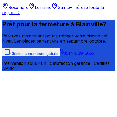
Rosemère
Lorraine
Sainte-Thérèse
Toute la
région →
Prêt pour la fermeture à
Blainville
?
Réservez maintenant pour protéger votre piscine cet
hiver. Les places partent vite en septembre-octobre.
514-609-6622
Obtenir ma soumission gratuite
Intervention sous 48h · Satisfaction garantie · Certifiés
APSP