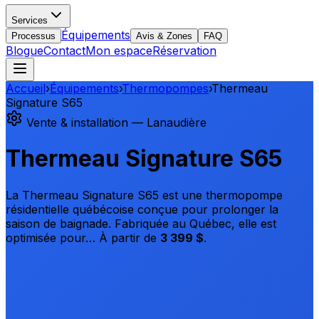
Services
Équipements
Processus
Avis & Zones
FAQ
Blogue
Contact
Mon espace
Réservation
Accueil
›
Équipements
›
Thermopompes
›
Thermeau
Signature S65
Vente & installation — Lanaudière
Thermeau Signature S65
La Thermeau Signature S65 est une thermopompe
résidentielle québécoise conçue pour prolonger la
saison de baignade. Fabriquée au Québec, elle est
optimisée pour…
À partir de
3 399 $
.