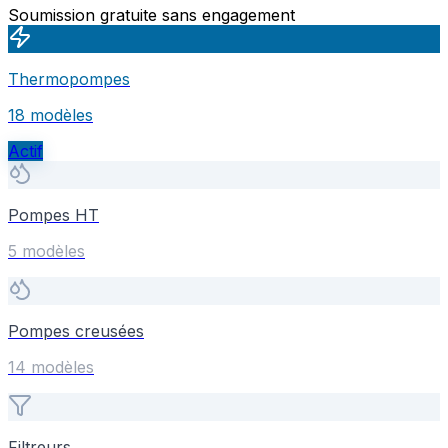
Soumission gratuite sans engagement
Thermopompes
18
modèle
s
Actif
Pompes HT
5
modèle
s
Pompes creusées
14
modèle
s
Filtreurs