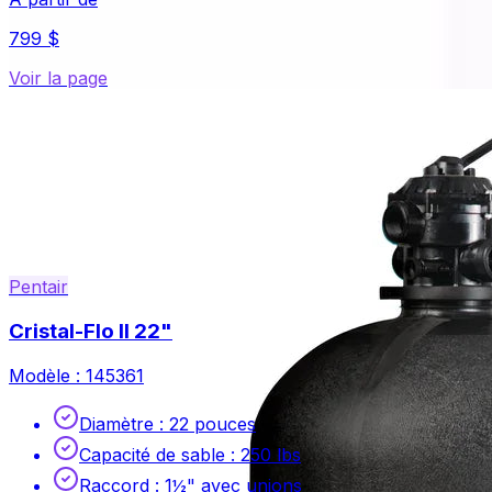
799 $
Voir la page
Pentair
Cristal-Flo II 22"
Modèle :
145361
Diamètre
:
22 pouces
Capacité de sable
:
250 lbs
Raccord
:
1½" avec unions