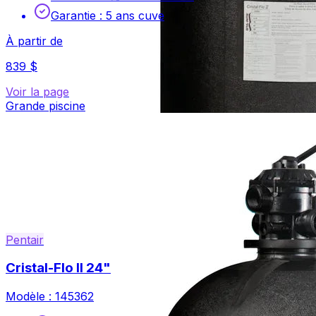
Garantie
:
5 ans cuve
À partir de
839 $
Voir la page
Grande piscine
Pentair
Cristal-Flo II 24"
Modèle :
145362