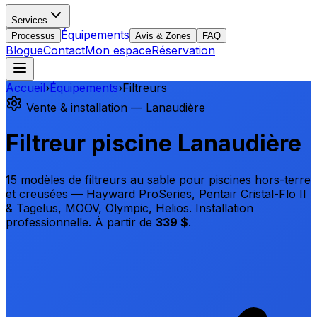
Services
Équipements
Processus
Avis & Zones
FAQ
Blogue
Contact
Mon espace
Réservation
Accueil
›
Équipements
›
Filtreurs
Vente & installation — Lanaudière
Filtreur piscine Lanaudière
15 modèles de filtreurs au sable pour piscines hors-terre
et creusées — Hayward ProSeries, Pentair Cristal-Flo II
& Tagelus, MOOV, Olympic, Helios. Installation
professionnelle.
À partir de
339 $
.