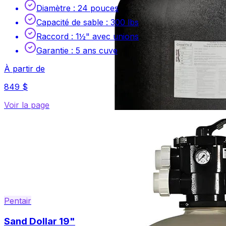
Diamètre
:
24 pouces
Capacité de sable
:
300 lbs
Raccord
:
1½" avec unions
Garantie
:
5 ans cuve
À partir de
849 $
Voir la page
Pentair
Sand Dollar 19"