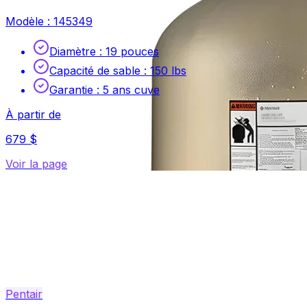
Modèle :
145349
Diamètre
:
19 pouces
Capacité de sable
:
150 lbs
Garantie
:
5 ans cuve
À partir de
679 $
Voir la page
Pentair