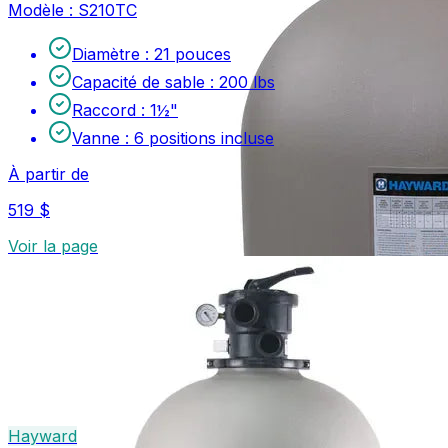
Modèle :
S210TC
Diamètre
:
21 pouces
Capacité de sable
:
200 lbs
Raccord
:
1½"
Vanne
:
6 positions incluse
À partir de
519 $
Voir la page
Hayward