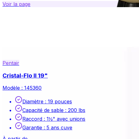
Voir la page
Pentair
Cristal-Flo II 19"
Modèle :
145360
Diamètre
:
19 pouces
Capacité de sable
:
200 lbs
Raccord
:
1½" avec unions
Garantie
:
5 ans cuve
À partir de