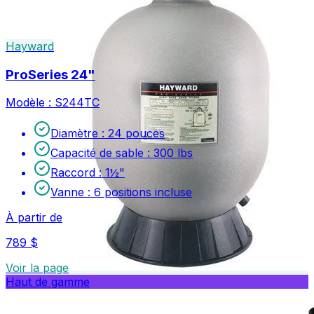
Hayward
ProSeries 24"
Modèle :
S244TC
Diamètre
:
24 pouces
Capacité de sable
:
300 lbs
Raccord
:
1½"
Vanne
:
6 positions incluse
À partir de
789 $
Voir la page
Haut de gamme