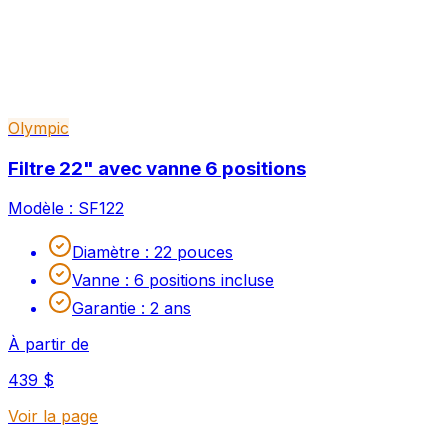
Olympic
Filtre 22" avec vanne 6 positions
Modèle :
SF122
Diamètre
:
22 pouces
Vanne
:
6 positions incluse
Garantie
:
2 ans
À partir de
439 $
Voir la page