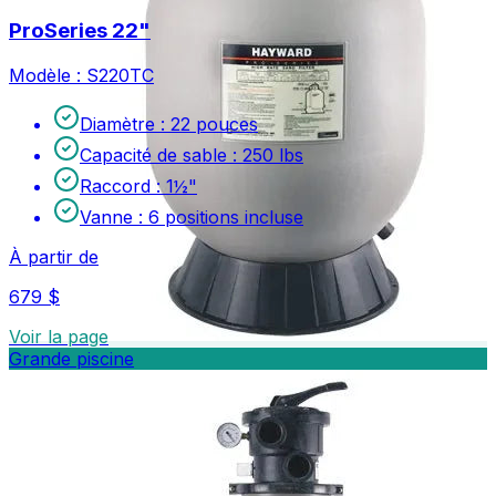
ProSeries 22"
Modèle :
S220TC
Diamètre
:
22 pouces
Capacité de sable
:
250 lbs
Raccord
:
1½"
Vanne
:
6 positions incluse
À partir de
679 $
Voir la page
Grande piscine