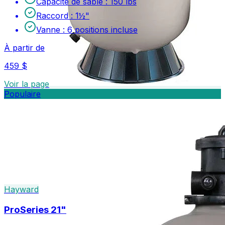
Capacité de sable
:
150 lbs
Raccord
:
1½"
Vanne
:
6 positions incluse
À partir de
459 $
Voir la page
Populaire
Hayward
ProSeries 21"