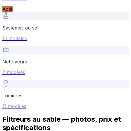
Actif
Systèmes au sel
15
modèle
s
Nettoyeurs
7
modèle
s
Lumières
11
modèle
s
Filtreurs au sable — photos, prix et
spécifications