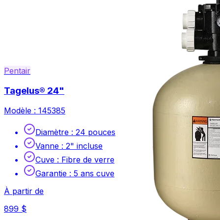
Pentair
Tagelus® 24"
Modèle :
145385
Diamètre
:
24 pouces
Vanne
:
2" incluse
Cuve
:
Fibre de verre
Garantie
:
5 ans cuve
À partir de
899 $