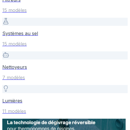
15
modèle
s
Systèmes au sel
15
modèle
s
Nettoyeurs
7
modèle
s
Lumières
11
modèle
s