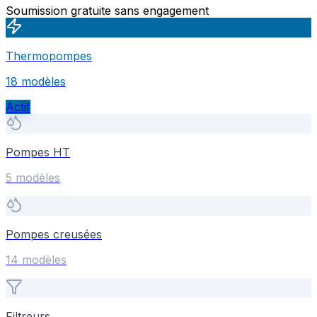
Soumission gratuite sans engagement
Thermopompes
18
modèle
s
Actif
Pompes HT
5
modèle
s
Pompes creusées
14
modèle
s
Filtreurs