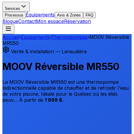
Services
Équipements
Processus
Avis & Zones
FAQ
Blogue
Contact
Mon espace
Réservation
Accueil
›
Équipements
›
Thermopompes
›
MOOV Réversible
MR550
Vente & installation — Lanaudière
MOOV Réversible MR550
La MOOV Réversible MR550 est une thermopompe
bidirectionnelle capable de chauffer et de refroidir l'eau
de votre piscine. Idéale pour le Québec où les étés
peuv…
À partir de
1 999 $
.