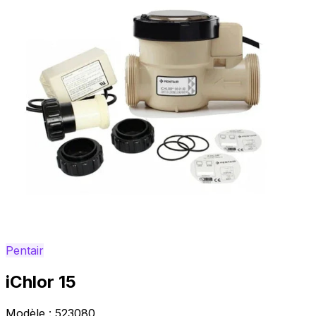
Pentair
iChlor 15
Modèle :
523080