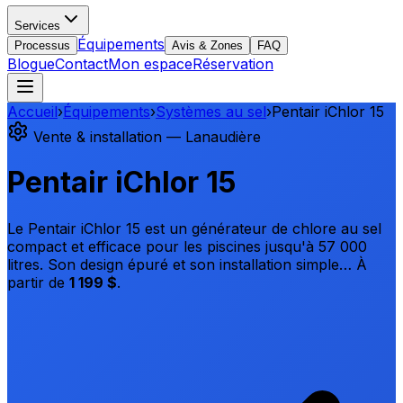
Services
Équipements
Processus
Avis & Zones
FAQ
Blogue
Contact
Mon espace
Réservation
Accueil
›
Équipements
›
Systèmes au sel
›
Pentair iChlor 15
Vente & installation — Lanaudière
Pentair iChlor 15
Le Pentair iChlor 15 est un générateur de chlore au sel
compact et efficace pour les piscines jusqu'à 57 000
litres. Son design épuré et son installation simple…
À
partir de
1 199 $
.