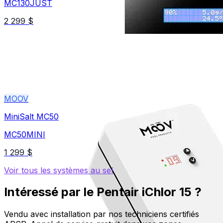
MC130JUST
2 299 $
MOOV
MiniSalt MC50
MC50MINI
1 299 $
Voir tous les
systèmes au sel
Intéressé par le
Pentair
iChlor 15
?
Vendu avec installation par nos techniciens certifiés