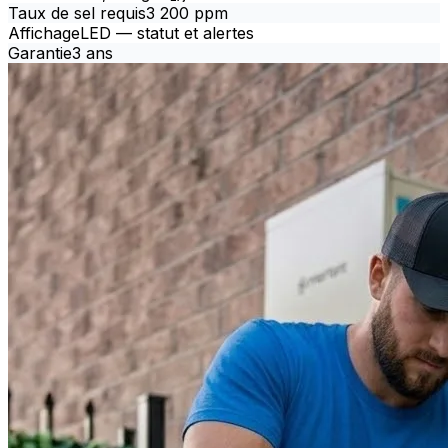
Taux de sel requis
3 200 ppm
Affichage
LED — statut et alertes
Garantie
3 ans