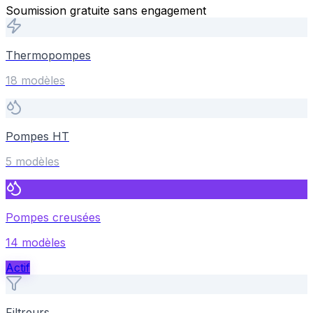
Soumission gratuite sans engagement
Thermopompes
18
modèle
s
Pompes HT
5
modèle
s
Pompes creusées
14
modèle
s
Actif
Filtreurs