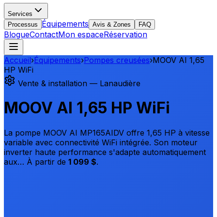
Services
Équipements
Processus
Avis & Zones
FAQ
Blogue
Contact
Mon espace
Réservation
Accueil
›
Équipements
›
Pompes creusées
›
MOOV AI 1,65
HP WiFi
Vente & installation — Lanaudière
MOOV AI 1,65 HP WiFi
La pompe MOOV AI MP165AIDV offre 1,65 HP à vitesse
variable avec connectivité WiFi intégrée. Son moteur
inverter haute performance s'adapte automatiquement
aux…
À partir de
1 099 $
.