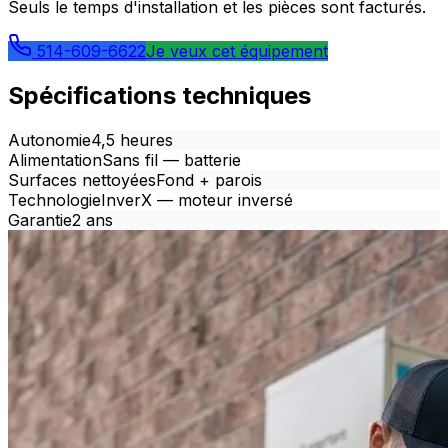
Seuls le temps d'installation et les pièces sont facturés.
514-609-6622
Je veux cet équipement
Spécifications techniques
Autonomie
4,5 heures
Alimentation
Sans fil — batterie
Surfaces nettoyées
Fond + parois
Technologie
InverX — moteur inversé
Garantie
2 ans