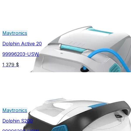
Maytronics
Dolphin Active 20
99996203-USW
1 379 $
Maytronics
Dolphin S200