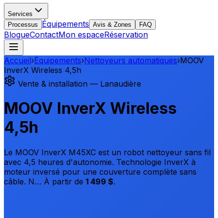
Services
Équipements
Processus
Avis & Zones
FAQ
Blogue
Contact
Mon espace
Réservation
Accueil
›
Équipements
›
Nettoyeurs automatiques
›
MOOV
InverX Wireless 4,5h
Vente & installation — Lanaudière
MOOV InverX Wireless
4,5h
Le MOOV InverX M45XC est un robot nettoyeur sans fil
avec 4,5 heures d'autonomie. Technologie InverX à
moteur inversé pour une couverture complète sans
câble. N…
À partir de
1 499 $
.