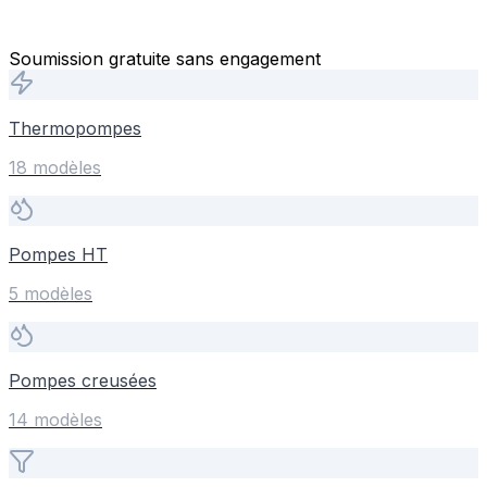
Soumission gratuite sans engagement
Thermopompes
18
modèle
s
Pompes HT
5
modèle
s
Pompes creusées
14
modèle
s