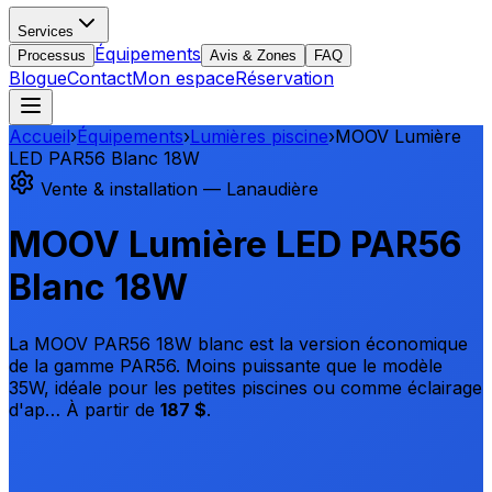
Services
Équipements
Processus
Avis & Zones
FAQ
Blogue
Contact
Mon espace
Réservation
Accueil
›
Équipements
›
Lumières piscine
›
MOOV Lumière
LED PAR56 Blanc 18W
Vente & installation — Lanaudière
MOOV Lumière LED PAR56
Blanc 18W
La MOOV PAR56 18W blanc est la version économique
de la gamme PAR56. Moins puissante que le modèle
35W, idéale pour les petites piscines ou comme éclairage
d'ap…
À partir de
187 $
.