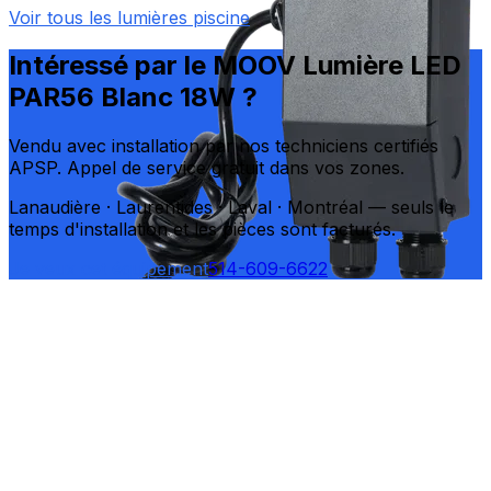
Voir tous les
lumières piscine
Intéressé par le
MOOV
Lumière LED
PAR56 Blanc 18W
?
Vendu avec installation par nos techniciens certifiés
APSP. Appel de service gratuit dans vos zones.
Lanaudière · Laurentides · Laval · Montréal — seuls le
temps d'installation et les pièces sont facturés.
Je veux cet équipement
514-609-6622