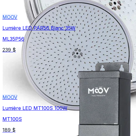
MOOV
Lumière LED PAR56 Blanc 35W
ML35P56
239 $
MOOV
Lumière LED MT100S 100W
MT100S
189 $