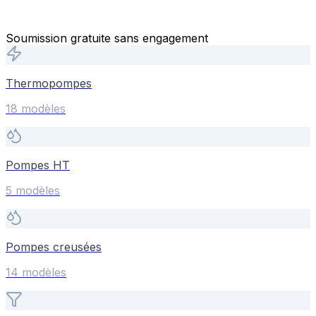
Soumission gratuite sans engagement
Thermopompes
18
modèle
s
Pompes HT
5
modèle
s
Pompes creusées
14
modèle
s