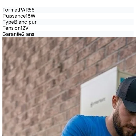
Format
PAR56
Puissance
18W
Type
Blanc pur
Tension
12V
Garantie
2 ans