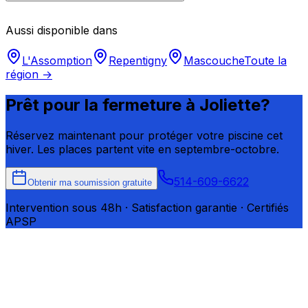
Aussi disponible dans
L'Assomption
Repentigny
Mascouche
Toute la
région →
Prêt pour la fermeture à
Joliette
?
Réservez maintenant pour protéger votre piscine cet
hiver. Les places partent vite en septembre-octobre.
514-609-6622
Obtenir ma soumission gratuite
Intervention sous 48h · Satisfaction garantie · Certifiés
APSP