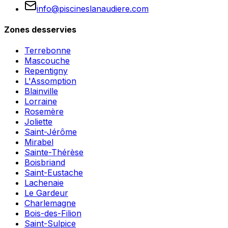
info@piscineslanaudiere.com
Zones desservies
Terrebonne
Mascouche
Repentigny
L'Assomption
Blainville
Lorraine
Rosemère
Joliette
Saint-Jérôme
Mirabel
Sainte-Thérèse
Boisbriand
Saint-Eustache
Lachenaie
Le Gardeur
Charlemagne
Bois-des-Filion
Saint-Sulpice