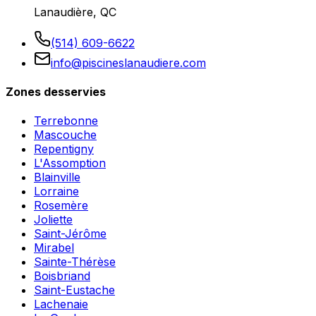
Lanaudière, QC
(514) 609-6622
info@piscineslanaudiere.com
Zones desservies
Terrebonne
Mascouche
Repentigny
L'Assomption
Blainville
Lorraine
Rosemère
Joliette
Saint-Jérôme
Mirabel
Sainte-Thérèse
Boisbriand
Saint-Eustache
Lachenaie