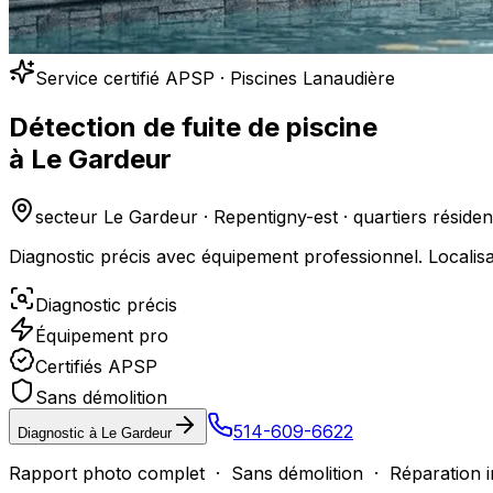
Service certifié APSP · Piscines Lanaudière
Détection de fuite de piscine
à
Le Gardeur
secteur Le Gardeur · Repentigny-est · quartiers résident
Diagnostic précis avec équipement professionnel. Localis
Diagnostic précis
Équipement pro
Certifiés APSP
Sans démolition
514-609-6622
Diagnostic à
Le Gardeur
Rapport photo complet · Sans démolition · Réparation i