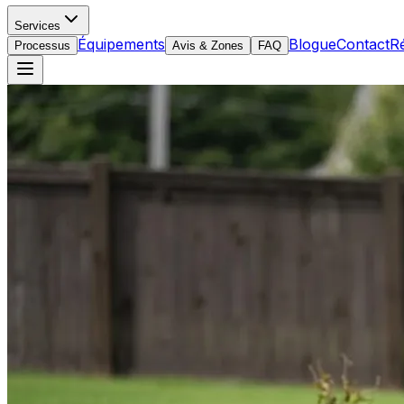
Services
Équipements
Blogue
Contact
R
Processus
Avis & Zones
FAQ