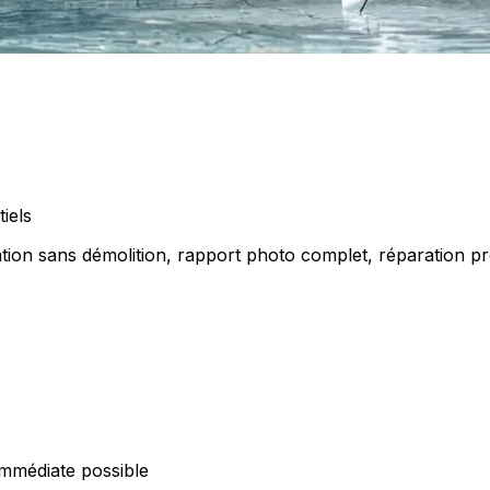
iels
ation sans démolition, rapport photo complet, réparation p
mmédiate possible